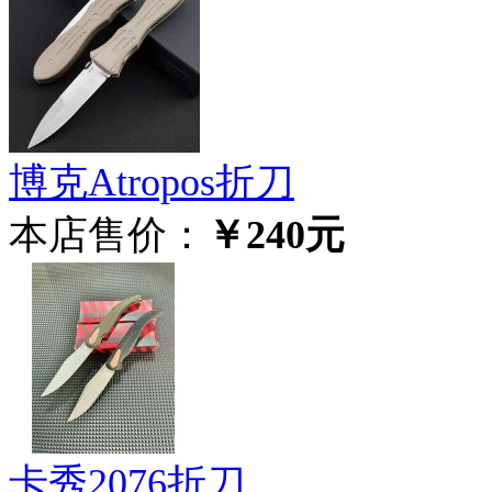
博克Atropos折刀
本店售价：
￥240元
卡秀2076折刀