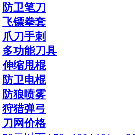
防卫笔刀
飞镖拳套
爪刀手刺
多功能刀具
伸缩甩棍
防卫电棍
防狼喷雾
狩猎弹弓
刀网价格