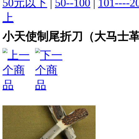
50元以下
|
50--100
|
101----2
上
小天使制尾折刀（大马士