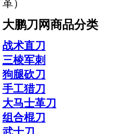
革）
大鹏刀网商品分类
战术直刀
三棱军刺
狗腿砍刀
手工猎刀
大马士革刀
组合棍刀
武士刀