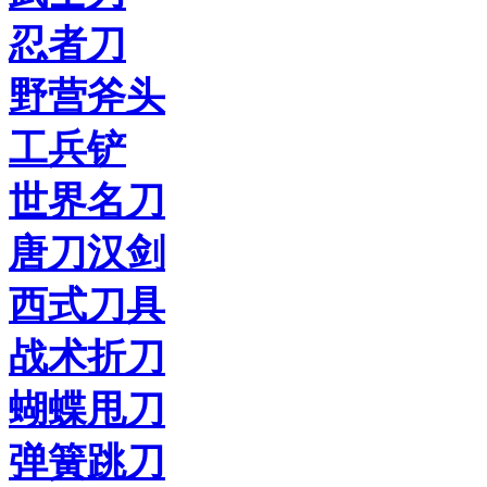
忍者刀
野营斧头
工兵铲
世界名刀
唐刀汉剑
西式刀具
战术折刀
蝴蝶甩刀
弹簧跳刀