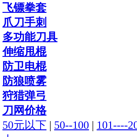
飞镖拳套
爪刀手刺
多功能刀具
伸缩甩棍
防卫电棍
防狼喷雾
狩猎弹弓
刀网价格
50元以下
|
50--100
|
101----2