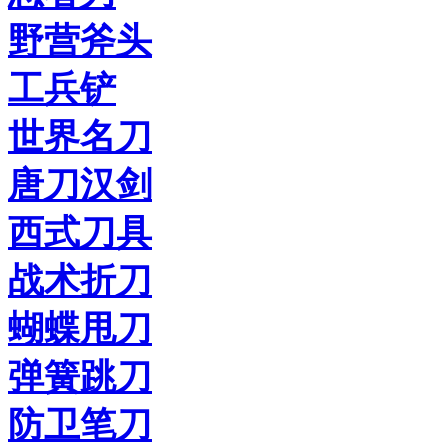
野营斧头
工兵铲
世界名刀
唐刀汉剑
西式刀具
战术折刀
蝴蝶甩刀
弹簧跳刀
防卫笔刀