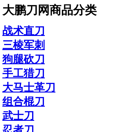
大鹏刀网商品分类
战术直刀
三棱军刺
狗腿砍刀
手工猎刀
大马士革刀
组合棍刀
武士刀
忍者刀