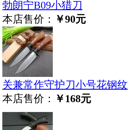
勃朗宁B09小猎刀
本店售价：
￥90元
关兼常作守护刀小号花钢纹
本店售价：
￥168元