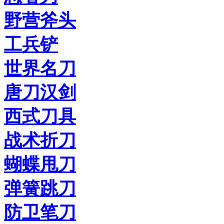
野营斧头
工兵铲
世界名刀
唐刀汉剑
西式刀具
战术折刀
蝴蝶甩刀
弹簧跳刀
防卫笔刀