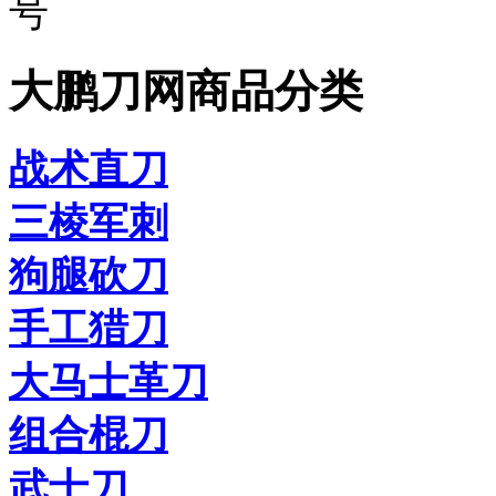
号
大鹏刀网商品分类
战术直刀
三棱军刺
狗腿砍刀
手工猎刀
大马士革刀
组合棍刀
武士刀