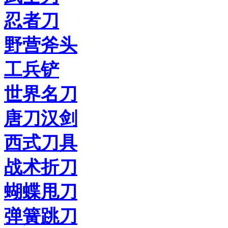
忍者刀
野营斧头
工兵铲
世界名刀
唐刀汉剑
西式刀具
战术折刀
蝴蝶甩刀
弹簧跳刀