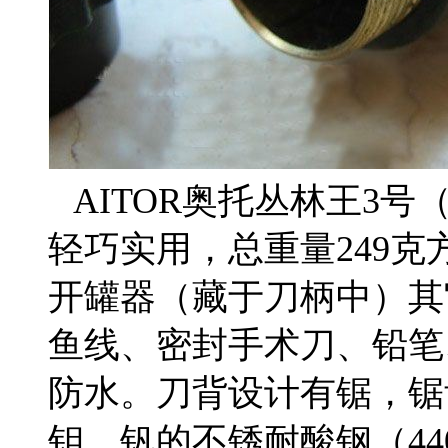
AITOR奥托丛林王3号
轻巧实用，总重量249
开罐器（藏于刀柄中）其
鱼线、密封手术刀、铅笔
防水。刀背设计有锯，锯
钼、钒的不锈耐酸钢（4