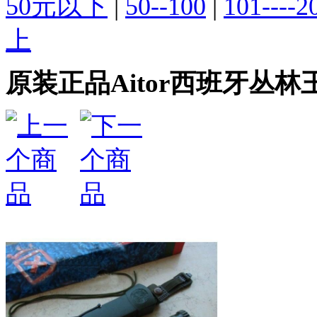
50元以下
|
50--100
|
101----2
上
原装正品Aitor西班牙丛林