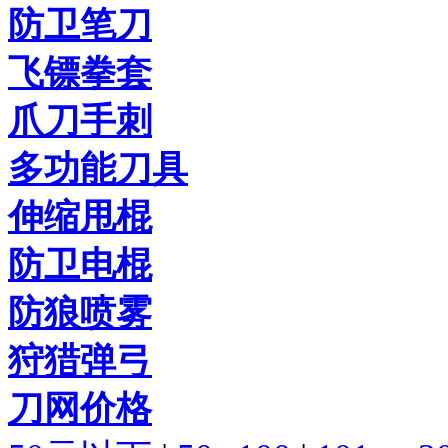
防卫笔刀
飞镖拳套
爪刀手刺
多功能刀具
伸缩甩棍
防卫电棍
防狼喷雾
狩猎弹弓
刀网价格