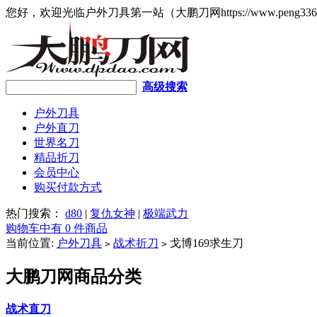
您好，欢迎光临户外刀具第一站（大鹏刀网https://www.peng336
高级搜索
户外刀具
户外直刀
世界名刀
精品折刀
会员中心
购买付款方式
热门搜索：
d80
|
复仇女神
|
极端武力
购物车中有 0 件商品
当前位置:
户外刀具
战术折刀
戈博169求生刀
>
>
大鹏刀网商品分类
战术直刀