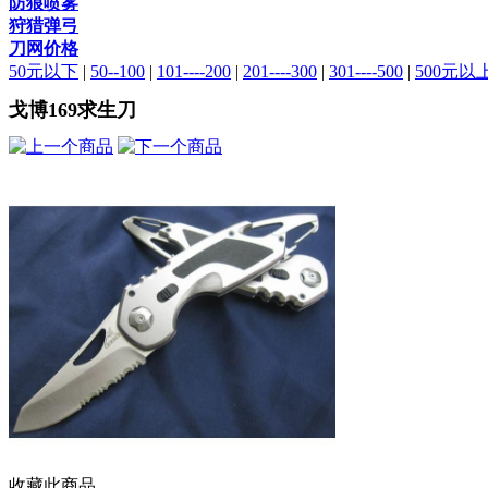
防狼喷雾
狩猎弹弓
刀网价格
50元以下
|
50--100
|
101----200
|
201----300
|
301----500
|
500元以
戈博169求生刀
收藏此商品