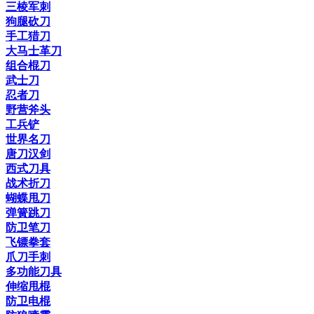
三棱军刺
狗腿砍刀
手工猎刀
大马士革刀
组合棍刀
武士刀
忍者刀
野营斧头
工兵铲
世界名刀
唐刀汉剑
西式刀具
战术折刀
蝴蝶甩刀
弹簧跳刀
防卫笔刀
飞镖拳套
爪刀手刺
多功能刀具
伸缩甩棍
防卫电棍