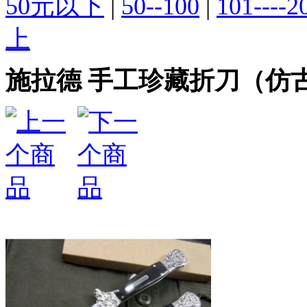
50元以下
|
50--100
|
101----2
上
施拉德 手工珍藏折刀（仿