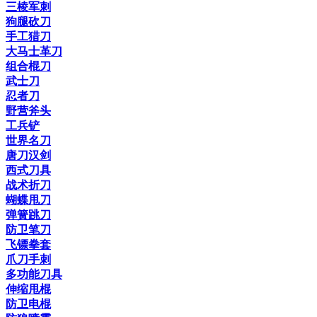
三棱军刺
狗腿砍刀
手工猎刀
大马士革刀
组合棍刀
武士刀
忍者刀
野营斧头
工兵铲
世界名刀
唐刀汉剑
西式刀具
战术折刀
蝴蝶甩刀
弹簧跳刀
防卫笔刀
飞镖拳套
爪刀手刺
多功能刀具
伸缩甩棍
防卫电棍