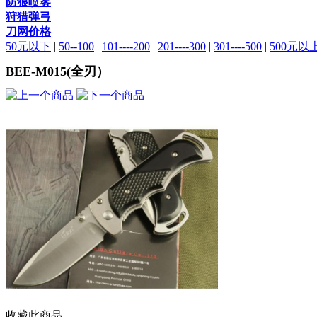
防狼喷雾
狩猎弹弓
刀网价格
50元以下
|
50--100
|
101----200
|
201----300
|
301----500
|
500元以
BEE-M015(全刃）
收藏此商品