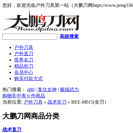
您好，欢迎光临户外刀具第一站（大鹏刀网https://www.peng336
高级搜索
户外刀具
户外直刀
世界名刀
精品折刀
会员中心
购买付款方式
热门搜索：
d80
|
复仇女神
|
极端武力
购物车中有 0 件商品
当前位置:
户外刀具
战术折刀
BEE-M015(全刃）
>
>
大鹏刀网商品分类
战术直刀