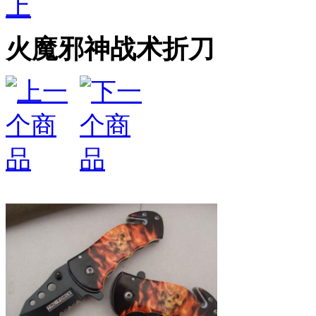
上
火魔邪神战术折刀