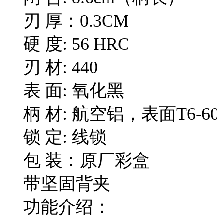
刃 厚：0.3CM
硬 度: 56 HRC
刃 材: 440
表 面: 氧化黑
柄 材: 航空铝，表面T6-6
锁 定: 线锁
包 装：原厂彩盒
带坚固背夹
功能介绍：