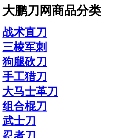
大鹏刀网商品分类
战术直刀
三棱军刺
狗腿砍刀
手工猎刀
大马士革刀
组合棍刀
武士刀
忍者刀