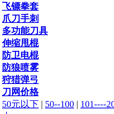
飞镖拳套
爪刀手刺
多功能刀具
伸缩甩棍
防卫电棍
防狼喷雾
狩猎弹弓
刀网价格
50元以下
|
50--100
|
101----2