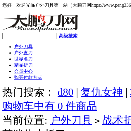
您好，欢迎光临户外刀具第一站（大鹏刀网https://www.peng336
高级搜索
户外刀具
户外直刀
世界名刀
精品折刀
会员中心
购买付款方式
热门搜索：
d80
|
复仇女神
|
购物车中有 0 件商品
当前位置:
户外刀具
战术
>