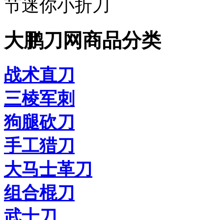
节迷你小折刀
大鹏刀网商品分类
战术直刀
三棱军刺
狗腿砍刀
手工猎刀
大马士革刀
组合棍刀
武士刀