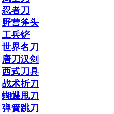
忍者刀
野营斧头
工兵铲
世界名刀
唐刀汉剑
西式刀具
战术折刀
蝴蝶甩刀
弹簧跳刀