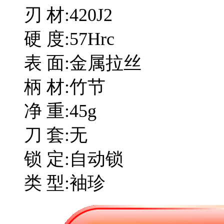
刃 材:420J2
硬 度:57Hrc
表 面:金属拉丝
柄 材:竹节
净 重:45g
刀 套:无
锁 定:自动锁
类 型:袖珍