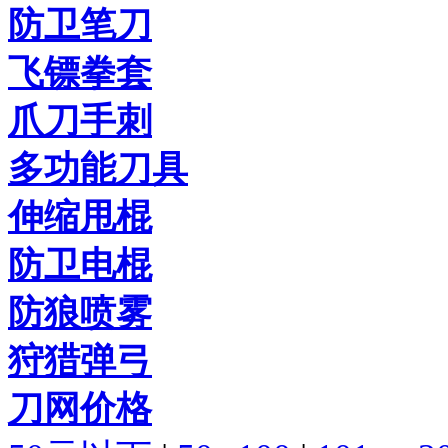
防卫笔刀
飞镖拳套
爪刀手刺
多功能刀具
伸缩甩棍
防卫电棍
防狼喷雾
狩猎弹弓
刀网价格