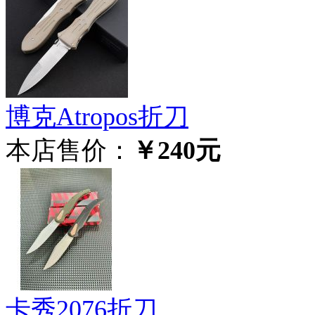
博克Atropos折刀
本店售价：
￥240元
卡秀2076折刀