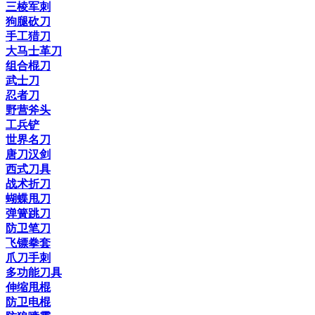
三棱军刺
狗腿砍刀
手工猎刀
大马士革刀
组合棍刀
武士刀
忍者刀
野营斧头
工兵铲
世界名刀
唐刀汉剑
西式刀具
战术折刀
蝴蝶甩刀
弹簧跳刀
防卫笔刀
飞镖拳套
爪刀手刺
多功能刀具
伸缩甩棍
防卫电棍