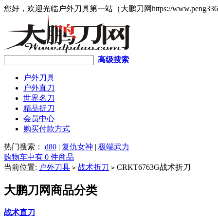
您好，欢迎光临户外刀具第一站（大鹏刀网https://www.peng336
高级搜索
户外刀具
户外直刀
世界名刀
精品折刀
会员中心
购买付款方式
热门搜索：
d80
|
复仇女神
|
极端武力
购物车中有 0 件商品
当前位置:
户外刀具
战术折刀
CRKT6763G战术折刀
>
>
大鹏刀网商品分类
战术直刀