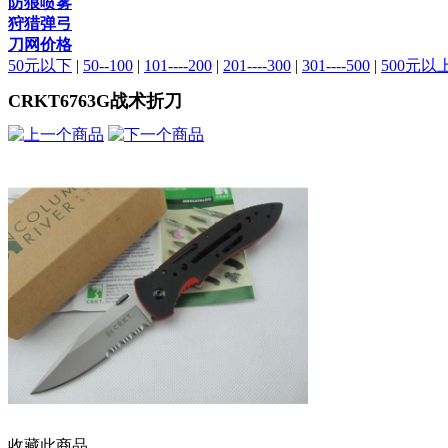
防狼喷雾
狩猎弹弓
刀网价格
50元以下
|
50--100
|
101----200
|
201----300
|
301----500
|
500元以
CRKT6763G战术折刀
收藏此商品