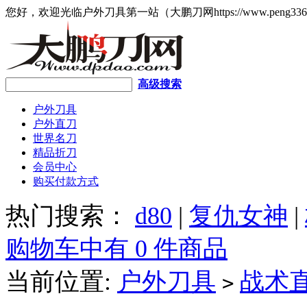
您好，欢迎光临户外刀具第一站（大鹏刀网https://www.peng336
高级搜索
户外刀具
户外直刀
世界名刀
精品折刀
会员中心
购买付款方式
热门搜索：
d80
|
复仇女神
|
购物车中有 0 件商品
当前位置:
户外刀具
战术
>