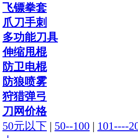
飞镖拳套
爪刀手刺
多功能刀具
伸缩甩棍
防卫电棍
防狼喷雾
狩猎弹弓
刀网价格
50元以下
|
50--100
|
101----2