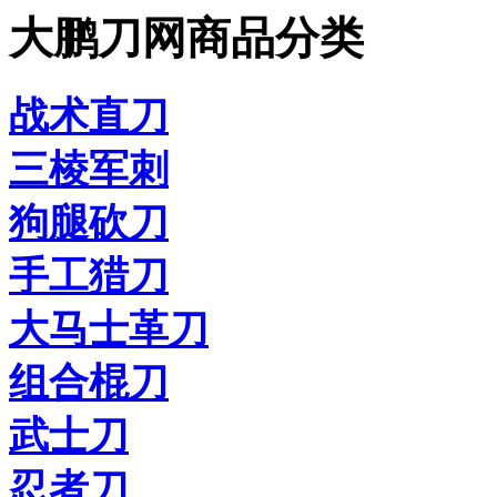
大鹏刀网商品分类
战术直刀
三棱军刺
狗腿砍刀
手工猎刀
大马士革刀
组合棍刀
武士刀
忍者刀