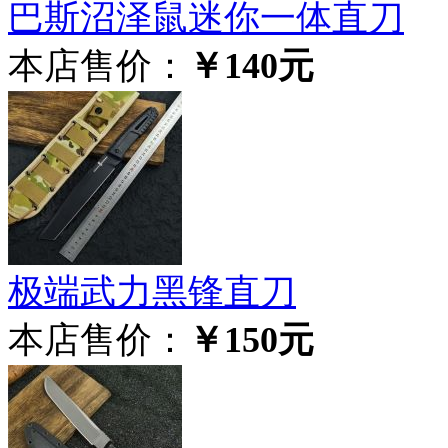
巴斯沼泽鼠迷你一体直刀
本店售价：
￥140元
极‮武端‬力黑锋直刀
本店售价：
￥150元