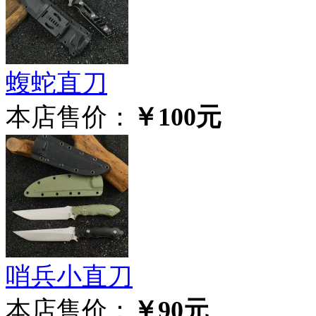
蝮蛇直刀
本店售价：
￥100元
哨兵小直刀
本店售价：
￥90元