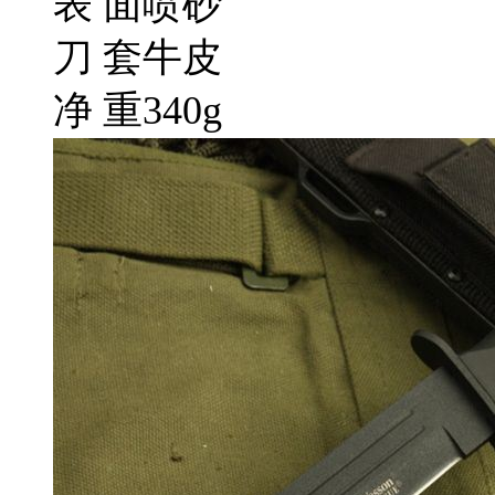
表 面喷砂
刀 套牛皮
净 重340g