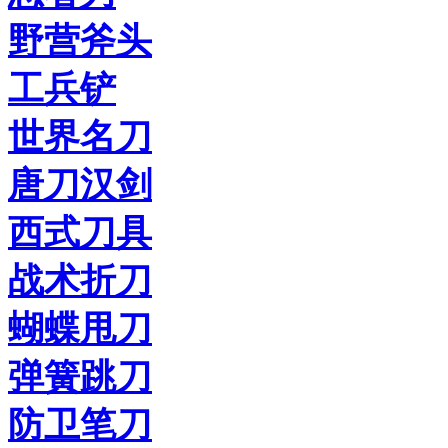
野营斧头
工兵铲
世界名刀
唐刀汉剑
西式刀具
战术折刀
蝴蝶甩刀
弹簧跳刀
防卫笔刀