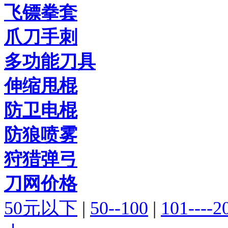
飞镖拳套
爪刀手刺
多功能刀具
伸缩甩棍
防卫电棍
防狼喷雾
狩猎弹弓
刀网价格
50元以下
|
50--100
|
101----2