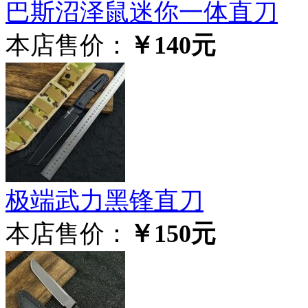
巴斯沼泽鼠迷你一体直刀
本店售价：
￥140元
极‮武端‬力黑锋直刀
本店售价：
￥150元