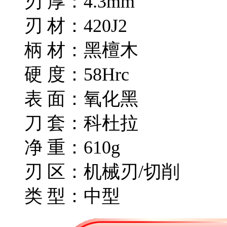
刃 厚：4.3mm
刃 材：420J2
柄 材：黑檀木
硬 度：58Hrc
表 面：氧化黑
刀 套：科杜拉
净 重：610g
刃 区：机械刃/切削
类 型：中型