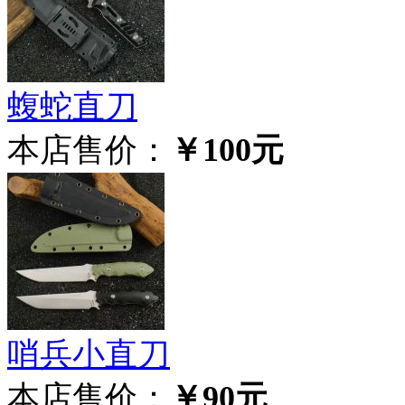
蝮蛇直刀
本店售价：
￥100元
哨兵小直刀
本店售价：
￥90元