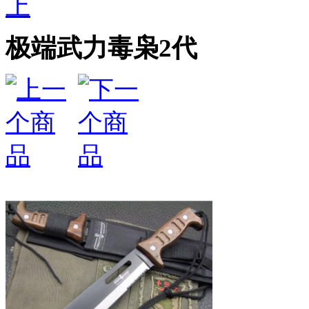
上
极端武力毒枭2代