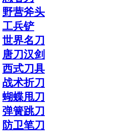
野营斧头
工兵铲
世界名刀
唐刀汉剑
西式刀具
战术折刀
蝴蝶甩刀
弹簧跳刀
防卫笔刀