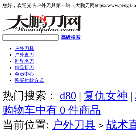
您好，欢迎光临户外刀具第一站（大鹏刀网https://www.peng336
高级搜索
户外刀具
户外直刀
世界名刀
精品折刀
会员中心
购买付款方式
热门搜索：
d80
|
复仇女神
|
购物车中有 0 件商品
当前位置:
户外刀具
战术
>