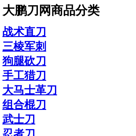
大鹏刀网商品分类
战术直刀
三棱军刺
狗腿砍刀
手工猎刀
大马士革刀
组合棍刀
武士刀
忍者刀