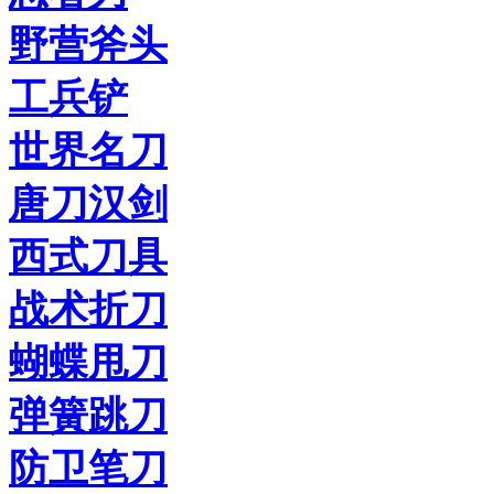
野营斧头
工兵铲
世界名刀
唐刀汉剑
西式刀具
战术折刀
蝴蝶甩刀
弹簧跳刀
防卫笔刀