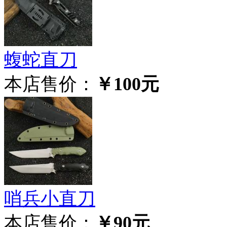
蝮蛇直刀
本店售价：
￥100元
哨兵小直刀
本店售价：
￥90元