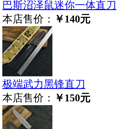
巴斯沼泽鼠迷你一体直刀
本店售价：
￥140元
极‮武端‬力黑锋直刀
本店售价：
￥150元