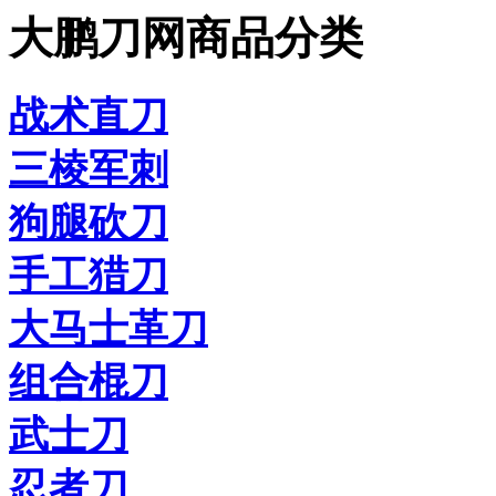
大鹏刀网商品分类
战术直刀
三棱军刺
狗腿砍刀
手工猎刀
大马士革刀
组合棍刀
武士刀
忍者刀