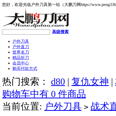
您好，欢迎光临户外刀具第一站（大鹏刀网https://www.peng336
高级搜索
户外刀具
户外直刀
世界名刀
精品折刀
会员中心
购买付款方式
热门搜索：
d80
|
复仇女神
|
购物车中有 0 件商品
当前位置:
户外刀具
战术
>