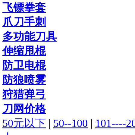
飞镖拳套
爪刀手刺
多功能刀具
伸缩甩棍
防卫电棍
防狼喷雾
狩猎弹弓
刀网价格
50元以下
|
50--100
|
101----2