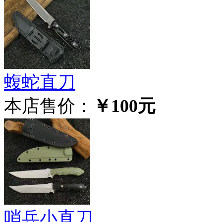
蝮蛇直刀
本店售价：
￥100元
哨兵小直刀