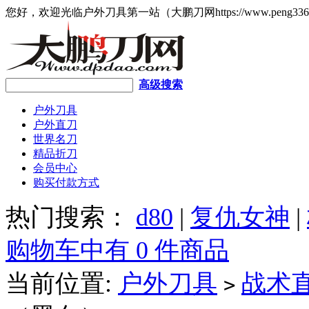
您好，欢迎光临户外刀具第一站（大鹏刀网https://www.peng336
高级搜索
户外刀具
户外直刀
世界名刀
精品折刀
会员中心
购买付款方式
热门搜索：
d80
|
复仇女神
|
购物车中有 0 件商品
当前位置:
户外刀具
战术
>