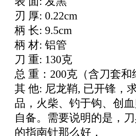
表 面: 发黑
刃 厚: 0.22cm
柄 长: 9.5cm
柄 材: 铝管
刀 重: 130克
总 重：200克（含刀套
其 他: 尼龙鞘, 已开
品，火柴、钓于钩、创血
自备。需要说明的是，刀
的指南针那么好，