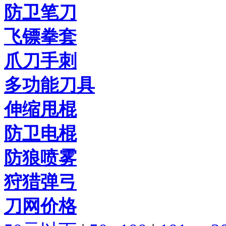
防卫笔刀
飞镖拳套
爪刀手刺
多功能刀具
伸缩甩棍
防卫电棍
防狼喷雾
狩猎弹弓
刀网价格