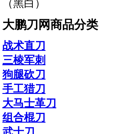
（黑白）
大鹏刀网商品分类
战术直刀
三棱军刺
狗腿砍刀
手工猎刀
大马士革刀
组合棍刀
武士刀