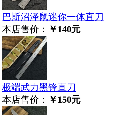
巴斯沼泽鼠迷你一体直刀
本店售价：
￥140元
极‮武端‬力黑锋直刀
本店售价：
￥150元