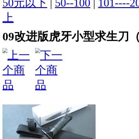
50元以下
|
50--100
|
101----2
上
09改进版虎牙小型求生刀