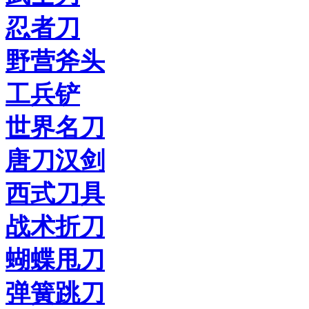
忍者刀
野营斧头
工兵铲
世界名刀
唐刀汉剑
西式刀具
战术折刀
蝴蝶甩刀
弹簧跳刀