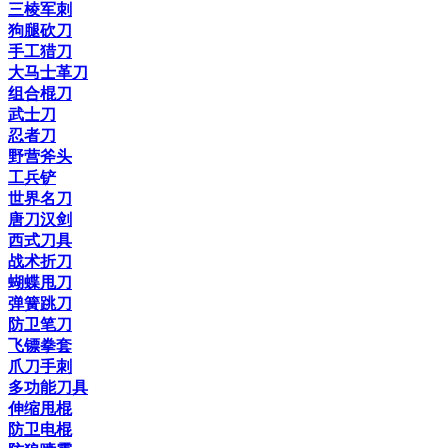
三棱军刺
狗腿砍刀
手工猎刀
大马士革刀
组合棍刀
武士刀
忍者刀
野营斧头
工兵铲
世界名刀
唐刀汉剑
西式刀具
战术折刀
蝴蝶甩刀
弹簧跳刀
防卫笔刀
飞镖拳套
爪刀手刺
多功能刀具
伸缩甩棍
防卫电棍