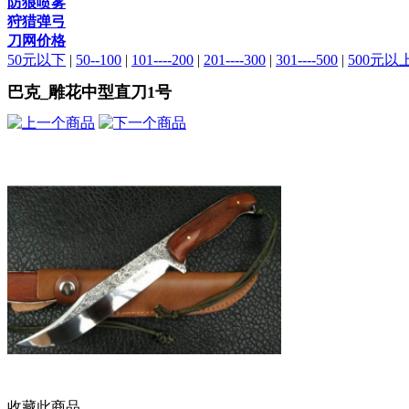
防狼喷雾
狩猎弹弓
刀网价格
50元以下
|
50--100
|
101----200
|
201----300
|
301----500
|
500元以
巴克_雕花中型直刀1号
收藏此商品