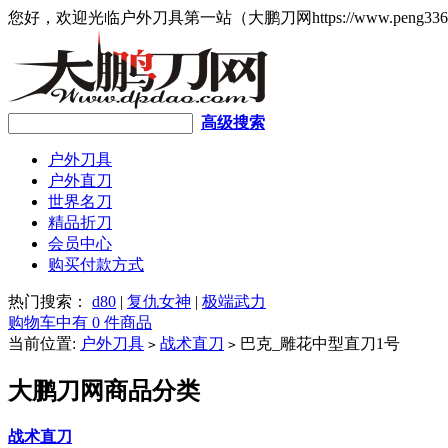
您好，欢迎光临户外刀具第一站（大鹏刀网https://www.peng336
高级搜索
户外刀具
户外直刀
世界名刀
精品折刀
会员中心
购买付款方式
热门搜索：
d80
|
复仇女神
|
极端武力
购物车中有 0 件商品
当前位置:
户外刀具
战术直刀
巴克_雕花中型直刀1号
>
>
大鹏刀网商品分类
战术直刀