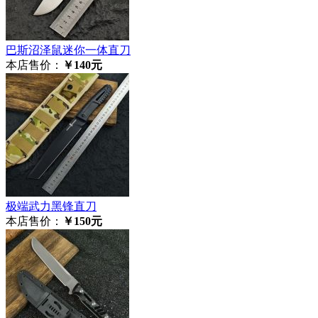
巴斯沼泽鼠迷你一体直刀
本店售价：
￥140元
极‮武端‬力黑锋直刀
本店售价：
￥150元