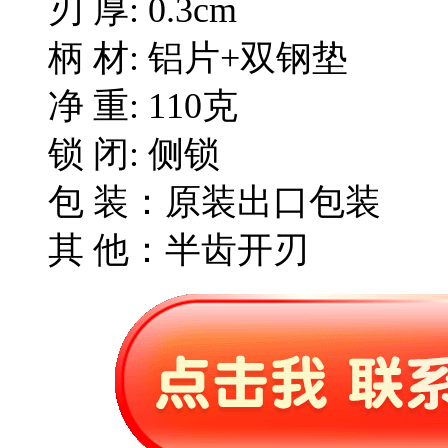
刃 厚: 0.3cm
柄 材: 铝片+双钢垫
净 重: 110克
锁 闭: 侧锁
包 装：原装出口包装
其 他：半齿开刃