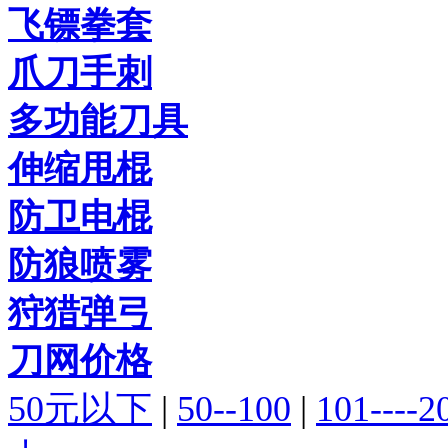
飞镖拳套
爪刀手刺
多功能刀具
伸缩甩棍
防卫电棍
防狼喷雾
狩猎弹弓
刀网价格
50元以下
|
50--100
|
101----2