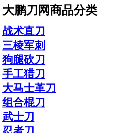
大鹏刀网商品分类
战术直刀
三棱军刺
狗腿砍刀
手工猎刀
大马士革刀
组合棍刀
武士刀
忍者刀