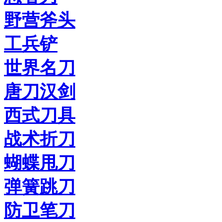
野营斧头
工兵铲
世界名刀
唐刀汉剑
西式刀具
战术折刀
蝴蝶甩刀
弹簧跳刀
防卫笔刀