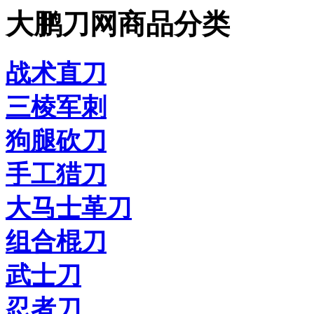
大鹏刀网商品分类
战术直刀
三棱军刺
狗腿砍刀
手工猎刀
大马士革刀
组合棍刀
武士刀
忍者刀