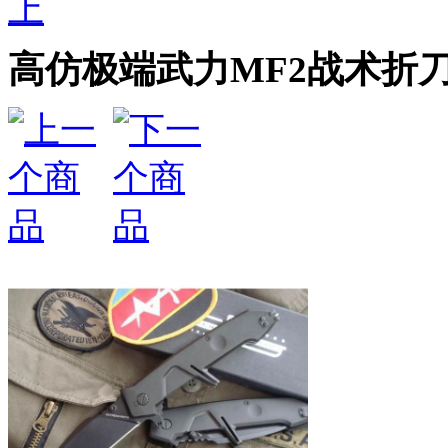
上
高仿极端武力MF2战术折