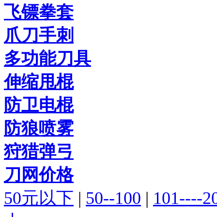
飞镖拳套
爪刀手刺
多功能刀具
伸缩甩棍
防卫电棍
防狼喷雾
狩猎弹弓
刀网价格
50元以下
|
50--100
|
101----2