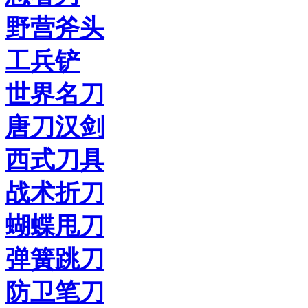
野营斧头
工兵铲
世界名刀
唐刀汉剑
西式刀具
战术折刀
蝴蝶甩刀
弹簧跳刀
防卫笔刀