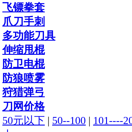
飞镖拳套
爪刀手刺
多功能刀具
伸缩甩棍
防卫电棍
防狼喷雾
狩猎弹弓
刀网价格
50元以下
|
50--100
|
101----2