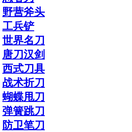
野营斧头
工兵铲
世界名刀
唐刀汉剑
西式刀具
战术折刀
蝴蝶甩刀
弹簧跳刀
防卫笔刀