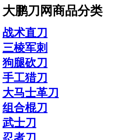
大鹏刀网商品分类
战术直刀
三棱军刺
狗腿砍刀
手工猎刀
大马士革刀
组合棍刀
武士刀
忍者刀